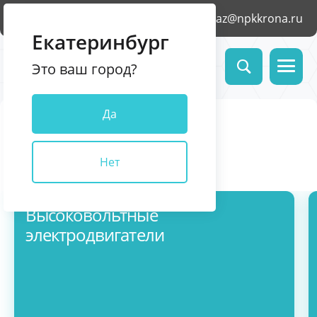
Челябинск
zakaz@npkkrona.ru
Екатеринбург
Это ваш город?
Да
Электротехническое
оборудование
Нет
Оформить заказ
Высоковольтные
электродвигатели