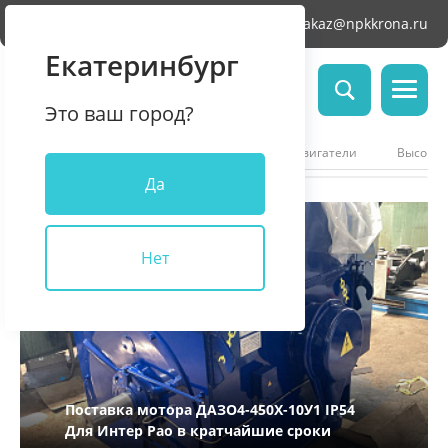
Челябинск
zakaz@npkkrona.ru
Екатеринбург
Это ваш город?
Все проекты
Низковольтные электродвигатели
Высоков
Да
Нет
Поставка мотора ДАЗО4-450X-10У1 IP54
Для Интер Рао в кратчайшие сроки