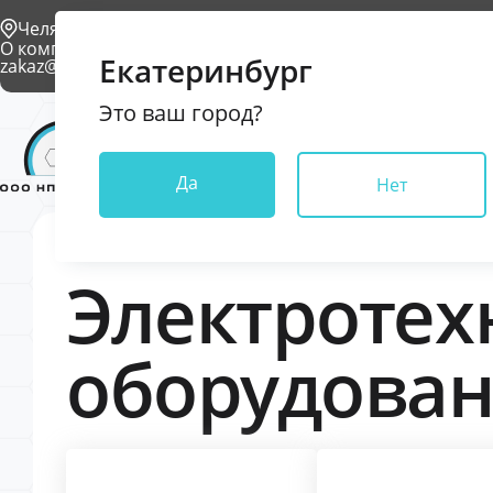
Челябинск
О компании
Проекты
Условия доставки
Контакты
Екатеринбург
zakaz@npkkrona.ru
Это ваш город?
Каталог
Да
Нет
Электротех
оборудова