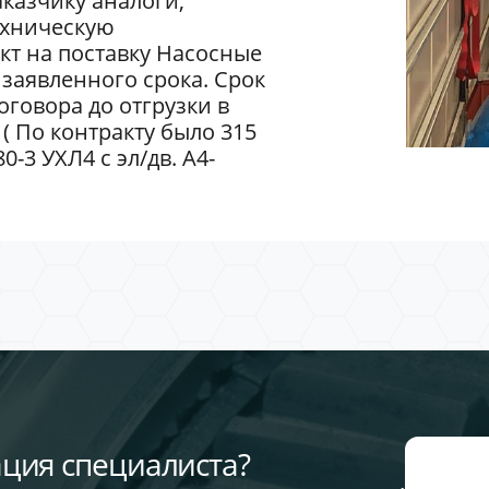
казчику аналоги,
ехническую
кт на поставку Насосные
заявленного срока. Срок
говора до отгрузки в
 ( По контракту было 315
-3 УХЛ4 с эл/дв. А4-
ция специалиста?