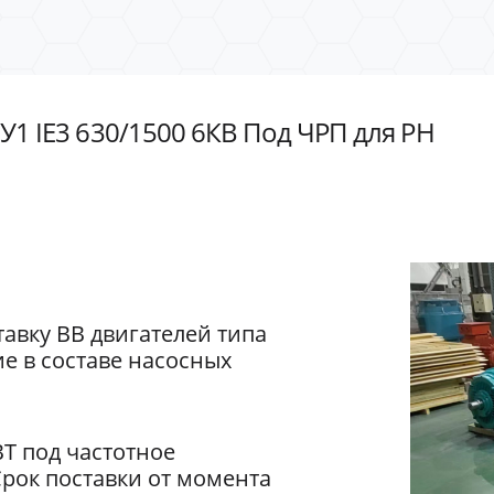
У1 IE3 630/1500 6КВ Под ЧРП для РН
авку ВВ двигателей типа
е в составе насосных
ВТ под частотное
Срок поставки от момента