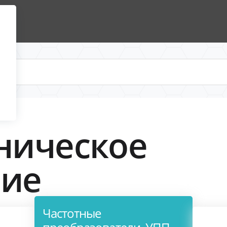
ническое
ние
Частотные