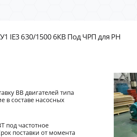
У1 IE3 630/1500 6КВ Под ЧРП для РН
авку ВВ двигателей типа
е в составе насосных
ВТ под частотное
Срок поставки от момента