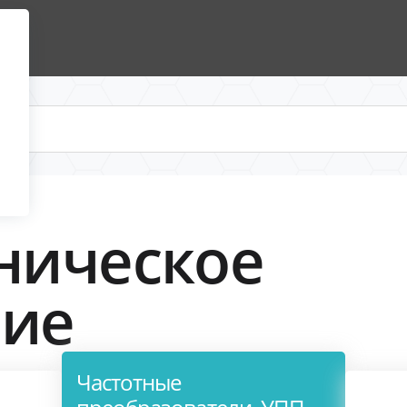
ническое
ние
Частотные