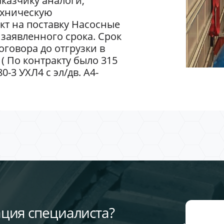
казчику аналоги,
ехническую
кт на поставку Насосные
заявленного срока. Срок
говора до отгрузки в
 ( По контракту было 315
-3 УХЛ4 с эл/дв. А4-
ция специалиста?