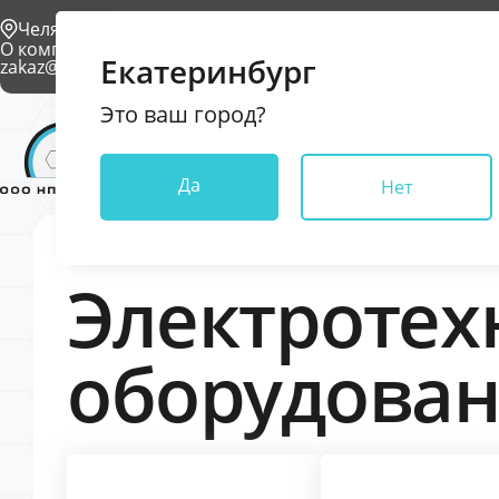
Челябинск
О компании
Проекты
Условия доставки
Контакты
Екатеринбург
zakaz@npkkrona.ru
Это ваш город?
Каталог
Да
Нет
Электротех
оборудова