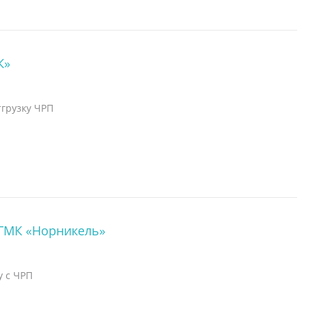
К»
тгрузку ЧРП
 ГМК «Норникель»
у с ЧРП