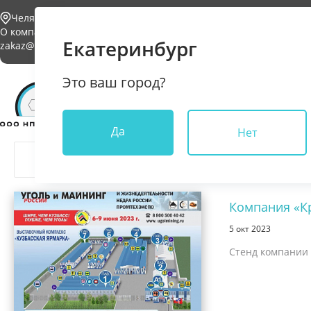
Челябинск
О компании
Проекты
Условия доставки
Контакты
Екатеринбург
zakaz@npkkrona.ru
Это ваш город?
Каталог
Да
Нет
Все
2023
Компания «К
5 окт 2023
Стенд компании