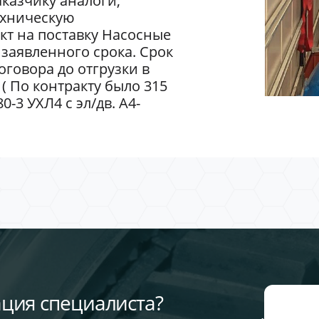
казчику аналоги,
ехническую
кт на поставку Насосные
заявленного срока. Срок
говора до отгрузки в
 ( По контракту было 315
-3 УХЛ4 с эл/дв. А4-
ция специалиста?