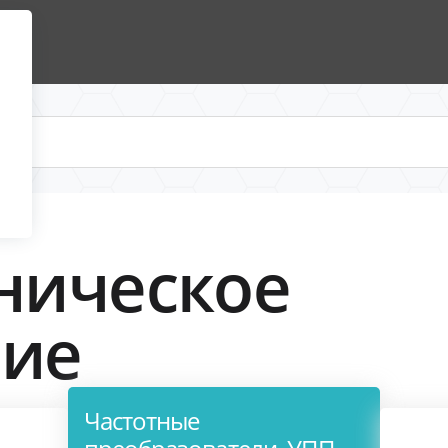
ническое
ние
Частотные