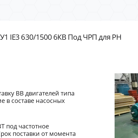
У1 IE3 630/1500 6КВ Под ЧРП для РН
авку ВВ двигателей типа
е в составе насосных
ВТ под частотное
Срок поставки от момента