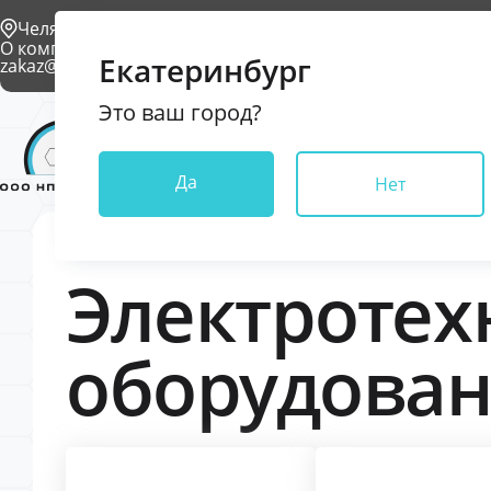
Челябинск
О компании
Проекты
Условия доставки
Контакты
Екатеринбург
zakaz@npkkrona.ru
Это ваш город?
Каталог
Да
Нет
Электротех
оборудова