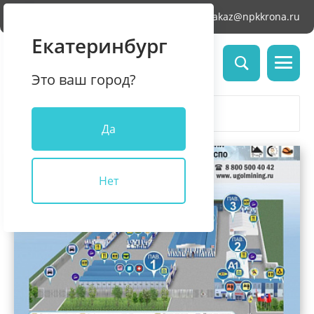
Челябинск
zakaz@npkkrona.ru
Екатеринбург
Это ваш город?
Все
2023
Да
Нет