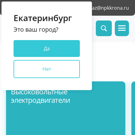
Екатеринбург
zakaz@npkkrona.ru
Екатеринбург
Это ваш город?
Да
Электротехническое
оборудование
Нет
Оформить заказ
Высоковольтные
электродвигатели