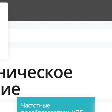
ническое
ние
Частотные