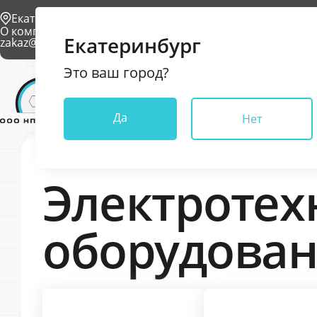
Екатеринбург
О компании
Проекты
Условия доставки
Контакты
Екатеринбург
zakaz@npkkrona.ru
Это ваш город?
Каталог
Да
Нет
Электротех
оборудова