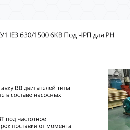
У1 IE3 630/1500 6КВ Под ЧРП для РН
авку ВВ двигателей типа
е в составе насосных
ВТ под частотное
Срок поставки от момента