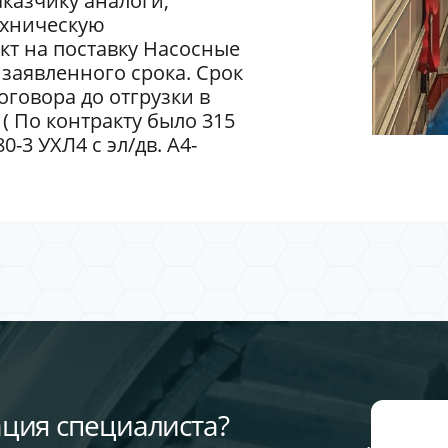
казчику аналоги,
ехническую
кт на поставку Насосные
заявленного срока. Срок
говора до отгрузки в
 ( По контракту было 315
-3 УХЛ4 с эл/дв. А4-
ция специалиста?