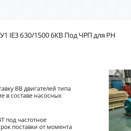
У1 IE3 630/1500 6КВ Под ЧРП для РН
авку ВВ двигателей типа
е в составе насосных
ВТ под частотное
Срок поставки от момента