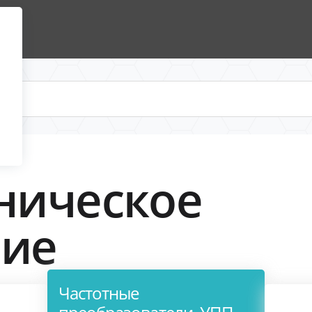
ническое
ние
Частотные