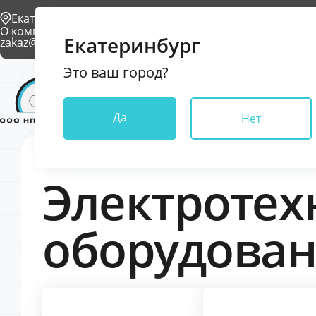
Екатеринбург
О компании
Проекты
Условия доставки
Контакты
Екатеринбург
zakaz@npkkrona.ru
Это ваш город?
Каталог
Да
Нет
Электротех
оборудова