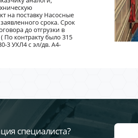
казчику аналоги,
ехническую
кт на поставку Насосные
заявленного срока. Срок
говора до отгрузки в
 ( По контракту было 315
-3 УХЛ4 с эл/дв. А4-
ция специалиста?